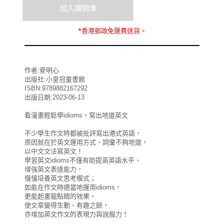
*
香港郵政
免運費
送貨。
作者:麥明心
出版社:小皇冠童書館
ISBN:9789882167292
出版日期:2023-06-13
看漫畫輕鬆學idioms，寫出地道英文
不少學生作文時都被批評寫出港式英語，
原因就在於英文運用方式、詞彙不夠地道，
以中文文法寫英文！
學習英文idioms不僅有助提高英語水平、
增強英文表達能力，
慢慢培養英文思考模式；
如能在作文時適當地運用idioms，
更能起畫龍點睛的效果，
使文章變得生動、有趣之餘，
亦增加英文作文的表現力與說服力！