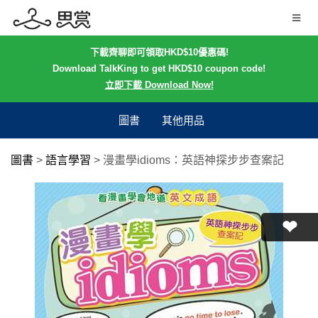
下載齊聊即可領取HKD$10優惠碼!
Download TalkKing to get HKD$10 coupon code!
立即下載 Download Now!
圖書
其他用品
圖書
>
語言學習
>
漫畫學idioms：英語神探步步查案記