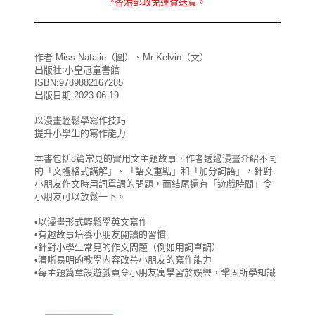
*
香港郵政
免運費
送貨。
作者:Miss Natalie（圖）、Mr Kelvin（文）
出版社:小皇冠童書館
ISBN:9789882167285
出版日期:2023-06-19
以漫畫輕鬆學寫作技巧
提升小學生的寫作能力
本書包括8篇常見的實用文主題故事，作者透過漫畫介紹不同
的「文體格式講解」、「語文重點」和「加分詞語」，針對
小朋友作文時用詞單調的問題，而結尾還有「遊戲時間」令
小朋友可以放鬆一下。
•以漫畫形式輕鬆學英文寫作
•有趣故事培養小朋友閲讀的習慣
•針對小學生常見的作文問題（例如用詞單調）
•清晰易明的教學内容改善小朋友的寫作能力
•每主題篇章設遊戲頁令小朋友寓學習於娛樂，鞏固所學知識