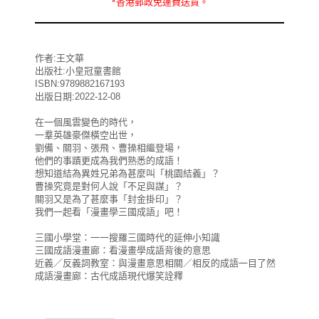
*
香港郵政
免運費
送貨。
作者:王文華
出版社:小皇冠童書館
ISBN:9789882167193
出版日期:2022-12-08
在一個風雲變色的時代，
一羣英雄豪傑橫空出世，
劉備、關羽、張飛、曹操相繼登場，
他們的事蹟更成為我們熟悉的成語！
想知道結為異姓兄弟為甚麼叫「桃園結義」？
曹操究竟是對何人說「不足與謀」？
關羽又是為了甚麼事「封金掛印」？
我們一起看「漫畫學三國成語」吧！
三國小學堂：一一搜羅三國時代的延伸小知識
三國成語漫畫廊：看漫畫學成語背後的意思
近義／反義詞教室：與漫畫意思相關／相反的成語一目了然
成語漫畫廊：古代成語現代爆笑詮釋