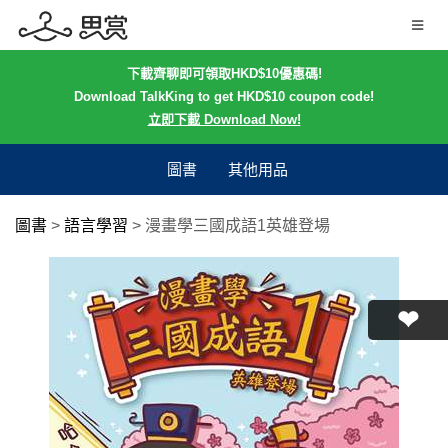
下載齊聊即可領取HKD$10優惠碼!
Download TalkKing to get HKD$10 coupon code!
立即下載 Download Now!
圖書
其他用品
圖書
>
語言學習
>
漫畫學三國成語1英雄登場