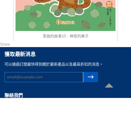
笨狼的故事10：神奇的果子
Share
HKD 68.00
獲取最新消息
可以通過訂閲最快得到關於最新產品以及最高折扣的消息。
聯絡我們
電郵 :
cs@reasonable.shop
聯絡電話 :
(852)3590-4869 (香港)
(86)400-088-0638 (内地)