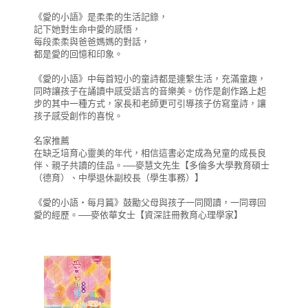
《愛的小語》是柔柔的生活記錄，
記下她對生命中愛的感悟，
每段柔柔與爸爸媽媽的對話，
都是愛的回憶和印象。
《愛的小語》中每首短小的童詩都是連繫生活，充滿童趣，
同時讓孩子在誦讀中感受語言的音樂美。仿作是創作路上起
步的其中一種方式，家長和老師更可引導孩子仿寫童詩，讓
孩子感受創作的喜悅。
名家推薦
在缺乏培育心靈美的年代，相信這書必定成為兒童的成長良
伴、親子共讀的佳品。──麥慧文先生【多倫多大學教育碩士
（德育）、中學退休副校長（學生事務）】
《愛的小語‧每月篇》鼓勵父母與孩子一同閱讀，一同尋回
愛的經歷。──麥依華女士【資深註冊教育心理學家】