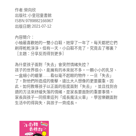
作者:榮向欣
出版社:小皇冠童書館
ISBN:9789882166967
出版日期:2021-07-12
內容簡介：
小柚最喜歡她的一雙小白鞋，她穿了一年了，每天都把它們
刷得乾乾淨淨。但有一天，小白鞋不見了，究竟去了哪裏？
［主題：分享反而得到更多］
為什麼孩子面對「失去」會突然情緒失控？
孩子的世界很小，能擁有的本來就不多。一顆小小的乳牙、
一盒細小的蠟筆……看似毫不起眼的物件，一旦「失去」
了，對他們所造成的衝擊，遠比大人想像的更要嚴重。因
此，如何教導孩子以正面的態度面對「失去」，並且找到合
適的方法來紓緩失落的情緒，是家長要面對的重要事情。
家長與孩子一同搭乘這列「成長魔法火車」，學習樂觀面對
生活中的得與失，與孩子一齊成長。