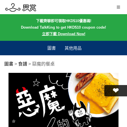
下載齊聊即可領取HKD$10優惠碼!
Download TalkKing to get HKD$10 coupon code!
立即下載 Download Now!
圖書
其他用品
圖書
>
食譜
>
惡魔的餐桌