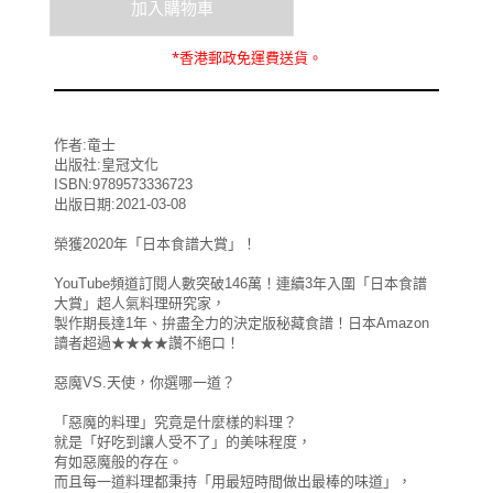
*
香港郵政
免運費
送貨。
作者:竜士
出版社:皇冠文化
ISBN:9789573336723
出版日期:2021-03-08
榮獲2020年「日本食譜大賞」！
YouTube頻道訂閱人數突破146萬！連續3年入圍「日本食譜
大賞」超人氣料理研究家，
製作期長達1年、拚盡全力的決定版秘藏食譜！日本Amazon
讀者超過★★★★讚不絕口！
惡魔VS.天使，你選哪一道？
「惡魔的料理」究竟是什麼樣的料理？
就是「好吃到讓人受不了」的美味程度，
有如惡魔般的存在。
而且每一道料理都秉持「用最短時間做出最棒的味道」，