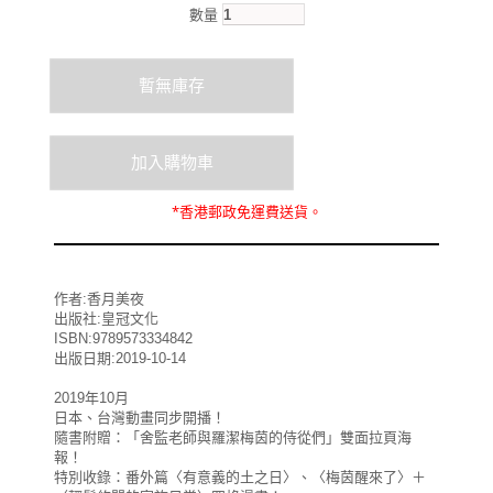
數量
*
香港郵政
免運費
送貨。
作者:香月美夜
出版社:皇冠文化
ISBN:9789573334842
出版日期:2019-10-14
2019年10月
日本、台灣動畫同步開播！
隨書附贈：「舍監老師與羅潔梅茵的侍從們」雙面拉頁海
報！
特別收錄：番外篇〈有意義的土之日〉、〈梅茵醒來了〉＋