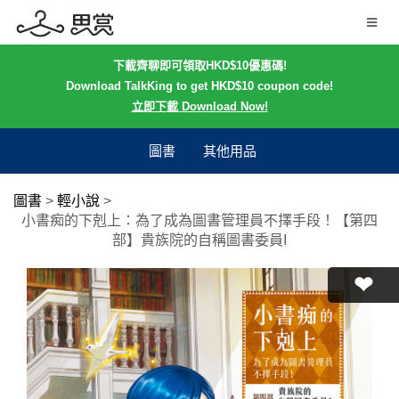
下載齊聊即可領取HKD$10優惠碼!
Download TalkKing to get HKD$10 coupon code!
立即下載 Download Now!
圖書
其他用品
圖書
>
輕小說
>
小書痴的下剋上：為了成為圖書管理員不擇手段！【第四
部】貴族院的自稱圖書委員I