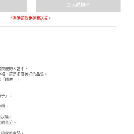
*
香港郵政
免運費
送貨。
最美麗的人當中，
幸福，這是多麼美好的品質。
的「晴依」，
漢子」，
！
地攤，
倒送醫，
長的養分。
」的家庭主婦，