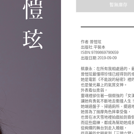
作者:曾愷玹
出版社:平裝本
ISBN:9789869790659
出版日期:2019-09-09
蔡康永：在所有我相處過的、
曾愷玹最懂得珍惜已經得到的
她是電影《不能說的秘密》裡
也是螢光幕上的氣質女神。
外表看似柔弱，
靈魂裡卻住著一個倔強的「女
讓她有勇氣不斷地去衝撞人生
她端過盤子、掃過廁所、擺過
她曾為了揣摩角色摔車受傷，
也曾在冰天雪地裡拍戲拍到昏
而這些磨練，都成為幫助她成
從絢爛的舞台到走入婚姻，
從亮麗的女明星到「三頭六臂