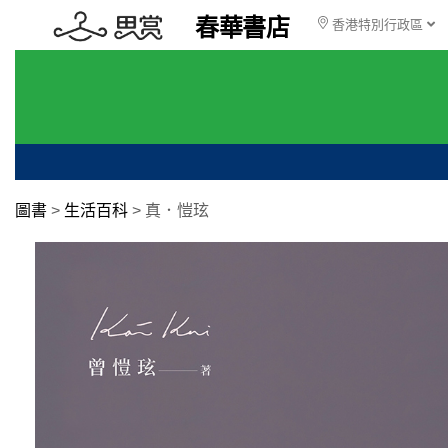
春華書店
香港特別行政區
圖書
>
生活百科
>
真．愷玹