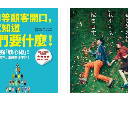
雖然媽媽說我不可以嫁去
聯絡我們
。
電郵 :
cs@reasonabl
HKD 73.00
開口，你就知道他們要什麼！：地表