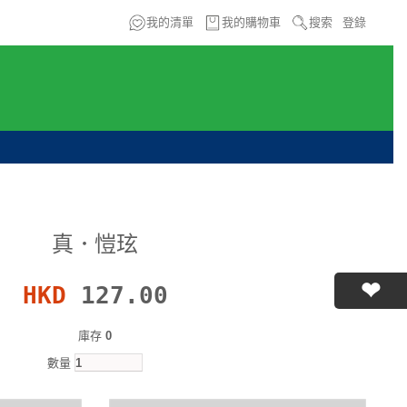
我的清單
我的購物車
搜索
登錄
真．愷玹
HKD
127.00
庫存
0
數量