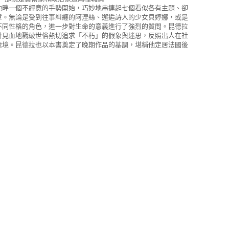
池畔一個不經意的手勢開始，巧妙地串連起七個看似各有主題、卻
章。無論是受到往事糾纏的阿涅絲、邂逅詩人的少女貝婷娜，或是
不同性格的角色，進一步對生命的意義進行了強烈的質問。昆德拉
針見血地戳破世俗熱切追求「不朽」的假象與迷思，反照出人在社
處境。昆德拉也以本書奠定了晚期作品的基調，堪稱他定居法國後