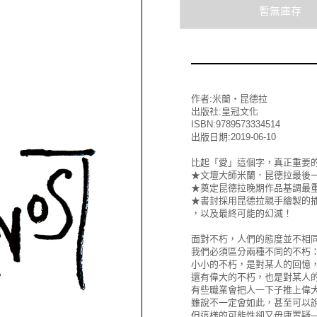
作者:米蘭‧昆德拉
出版社:皇冠文化
ISBN:9789573334514
出版日期:2019-06-10
比起「愛」這個字，真正重要
★文壇大師米蘭．昆德拉最後
★奠定昆德拉晚期作品基調最
★書封採用昆德拉親手繪製的
，以及最終可能的幻滅！
面對不朽，人們的態度並不相
我們必須區分兩種不同的不朽
小小的不朽，是對某人的回憶
還有偉大的不朽，也是對某人
有些職業會把人一下子推上偉
雖說不一定會如此，甚至可以
但這樣的可能性卻又毋庸置疑