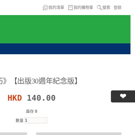
我的清單
我的購物車
搜索
登錄
朽》【出版30週年紀念版】
HKD
140.00
庫存
0
數量