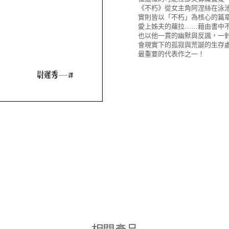
《不朽》從女主角阿涅絲在泳
實則皆以「不朽」為核心的篇
愛上姊夫的蘿拉……藉由書中
也以他一貫的幽默與反諷，一
會現實下的孤寂與荒誕的生存
最重要的代表作之一！