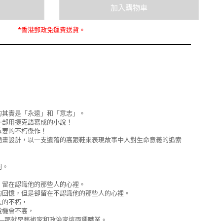
*
香港郵政
免運費
送貨。
的其實是「永遠」和「意志」。
一部用捷克語寫成的小說！
重要的不朽傑作！
插畫設計，以一支遺落的高跟鞋來表現故事中人對生命意義的追索
同。
：
，留在認識他的那些人的心裡。
的回憶，但是卻留在不認識他的那些人的心裡。
大的不朽，
說機會不高，
──那就是藝術家和政治家這兩種職業。