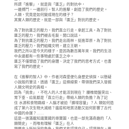
所謂「進擊」，就是與「匱乏」的對抗中，
一邊搏鬥，一邊前行。智人的進擊，創造了我們的歷史。
人類，究竟是如何變成現在的樣子？
其實人類的歷史，就是一部與「匱乏」對抗的歷史。
為了對抗匱乏的壓力，我們直立行走，拿起工具。為了對抗
匱乏的壓力，我們褪去毛髮，開口說話。
為了對抗匱乏的壓力，我們走出雨林，挺進草原。為了對抗
匱乏的壓力，我們組織文明，建立王朝。
我們之所以是今天的樣子，是因為數百萬年來，我們的生活
中永遠都有一些事物處於匱乏之中。
匱乏不僅塑造了我們的身體、決定了我們的思考方式，也書
寫了我們的歷史。
在《進擊的智人》中，作者河森堡便化身歷史偵探，以懸疑
小說般的筆法，透過「匱乏」這條線索，帶領我們深入發掘
人類文明史的真相。
因為「挑食」，不吃人的人才能活到現在？ 腰椎間盤突出、
胃下垂、疝氣都是「直立行走」帶給人類的負擔？為了記
住 水源和食物路線，人腦才被迫「擴增容量」？人 類如何造
成了第六次生物大滅絕？瘟疫和地質活動又如何影響了古代
中國的命運？……
這是一張滿載知識寶藏的尋寶圖，也是一部充滿奇趣的「人
類簡史」，而唯有理解「匱乏」在人
類歷史上所扮演的角色，我們才能認識自己、認識現在，進