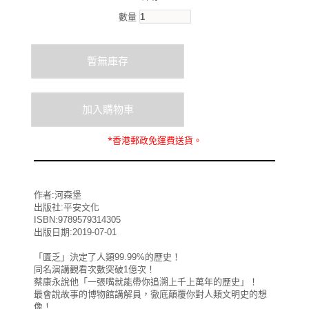
數量
*
香港郵政
免運費
送貨。
作者:河森堡
出版社:平安文化
ISBN:9789579314305
出版日期:2019-07-01
「匱乏」決定了人類99.99%的歷史！
同名演講觀看次數突破1億次！
蔡康永說他「一張嘴就能帶你追溯上千上萬年的歷史」！
最會說故事的博物館講解員，徹底顛覆你對人類文明史的想
像！