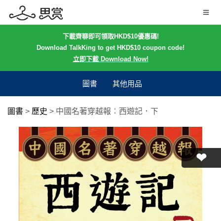
下載齊聊即可領取HKD$10優惠碼!
Download TalkKing to get HKD$10 coupon code!
立即下載 Download Now!
圖書
其他用品
圖書
>
歷史
>
中國名著穿越報︰西遊記．下