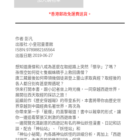
*
香港郵政
免運費
送貨。
作者:彭凡
出版社:小皇冠童書館
ISBN:9789882165564
出版日期:2019-06-27
想知道唐僧和八戒為甚麼在取經路上突然「懷孕」了嗎？
孫悟空如何從七隻蜘蛛精手上救回唐僧？
唐三藏最後如何帶領幾個徒弟登上靈山求取真經？取經後的
各人都分別有甚麼際遇呢？
快來打開本書，跟小記者坐上時光機，一同穿越西遊世界，
展開往西天取經的採訪之旅！
延續前作《歷史穿越報》的帝皇系列，本書將帶你由歷史世
界穿越到中國經典名著世界，再次為
你帶來第一手「最爆」的直撃報道！書中以報章的形式，讓
你一邊追看緊張又刺激的西遊故事，
一邊閱覽充滿創意的西遊記有名的神仙妖怪漫畫、日記和訪
談，配合「神仙站」、「妖怪站」和
「神仙小祕聞」內各路神仙妖怪的詳細分析，再加上「西遊
討論區」內老百姓的熱烈討論，保證