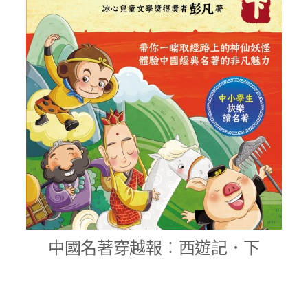
中國名著穿越報︰西遊記．下