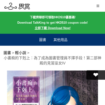
下載齊聊即可領取HKD$10優惠碼!
Download TalkKing to get HKD$10 coupon code!
立即下載 Download Now!
圖書
其他用品
圖書
>
輕小說
>
小書痴的下剋上：為了成為圖書管理員不擇手段！第二部神
殿的見習巫女IV