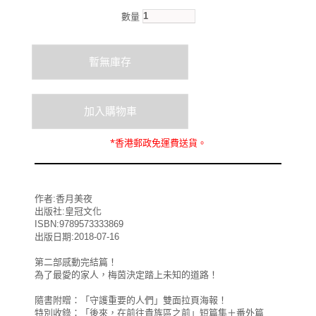
數量
*
香港郵政
免運費
送貨。
作者:香月美夜
出版社:皇冠文化
ISBN:9789573333869
出版日期:2018-07-16
第二部感動完結篇！
為了最愛的家人，梅茵決定踏上未知的道路！
隨書附贈：「守護重要的人們」雙面拉頁海報！
特別收錄：「後來，在前往貴族區之前」短篇集＋番外篇