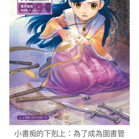
小書痴的下剋上：為了成為圖書管