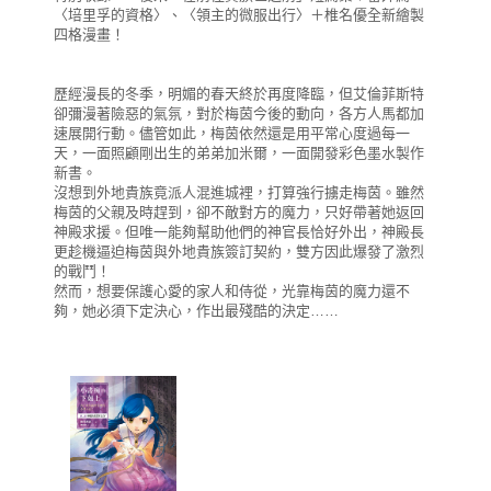
〈培里孚的資格〉、〈領主的微服出行〉＋椎名優全新繪製
四格漫畫！
歷經漫長的冬季，明媚的春天終於再度降臨，但艾倫菲斯特
卻彌漫著險惡的氣氛，對於梅茵今後的動向，各方人馬都加
速展開行動。儘管如此，梅茵依然還是用平常心度過每一
天，一面照顧剛出生的弟弟加米爾，一面開發彩色墨水製作
新書。
沒想到外地貴族竟派人混進城裡，打算強行擄走梅茵。雖然
梅茵的父親及時趕到，卻不敵對方的魔力，只好帶著她返回
神殿求援。但唯一能夠幫助他們的神官長恰好外出，神殿長
更趁機逼迫梅茵與外地貴族簽訂契約，雙方因此爆發了激烈
的戰鬥！
然而，想要保護心愛的家人和侍從，光靠梅茵的魔力還不
夠，她必須下定決心，作出最殘酷的決定……