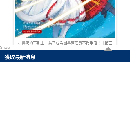
小
小書痴的下剋上：為了成為圖書管理員不擇手段！【第三
部】領主的養女V
Share
HKD 100.00
獲取最新消息
可以通過訂閲最快得到關於最新產品以及最高折扣的消息。
聯絡我們
電郵 :
cs@reasonable.shop
聯絡電話 :
(852)3590-4869 (香港)
(86)400-088-0638 (内地)