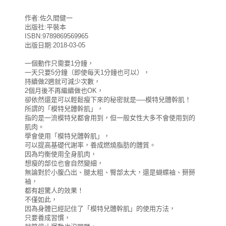
作者:佐久間健一
出版社:平裝本
ISBN:9789869569965
出版日期:2018-03-05
一個動作只需要1分鐘，
一天只要5分鐘（即使每天1分鐘也可以），
持續做2週就可減少次數，
2個月後不再繼續做也OK，
卻依然還是可以輕鬆瘦下來的秘密就是──模特兒體幹肌！
所謂的「模特兒體幹肌」，
指的是一流模特兒都會用到，但一般女性大多不會使用到的
肌肉。
學會使用「模特兒體幹肌」，
可以提高基礎代謝率，養成燃燒脂肪的體質。
因為均衡使用全身肌肉，
想瘦的部位也會自然變細，
無論對於小腹凸出、腿太粗、臀部太大，還是蝴蝶袖、掰掰
袖，
都有超驚人的效果！
不僅如此，
因為身體已經記住了「模特兒體幹肌」的使用方法，
只要養成習慣，