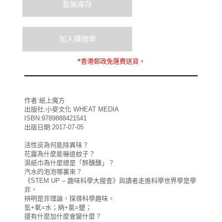
*
香港郵政
免運費
送貨。
作者:紙上魔方
出版社:小麥文化 WHEAT MEDIA
ISBN:9789888421541
出版日期:2017-07-05
活性炭為何能除異味？
花露為什麼能嚇退蚊子？
濕紙巾為什麼總是「醉醺醺」？
汽水的泡泡哪裏來？
《STEM UP – 趣味科學大搜查》與讀者走進科學世界學是學
非，
辨明是非理論，探尋科學趣味。
氫+氧=水；納+氯=鹽；
還有什麼加什麼會變什麼？