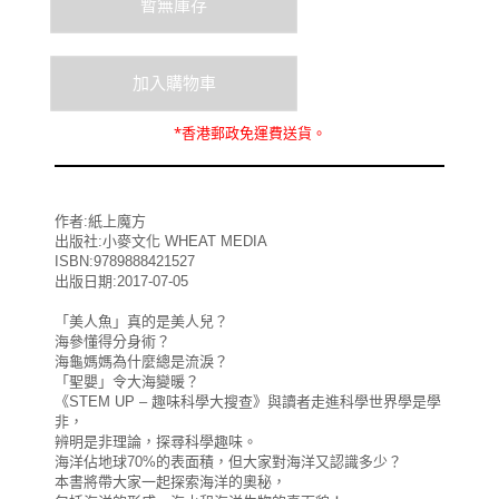
*
香港郵政
免運費
送貨。
作者:紙上魔方
出版社:小麥文化 WHEAT MEDIA
ISBN:9789888421527
出版日期:2017-07-05
「美人魚」真的是美人兒？
海參懂得分身術？
海龜媽媽為什麼總是流淚？
「聖嬰」令大海變暖？
《STEM UP – 趣味科學大搜查》與讀者走進科學世界學是學
非，
辨明是非理論，探尋科學趣味。
海洋佔地球70%的表面積，但大家對海洋又認識多少？
本書將帶大家一起探索海洋的奧秘，