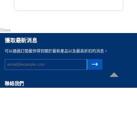
Share
獲取最新消息
可以通過訂閲最快得到關於最新產品以及最高折扣的消息。
聯絡我們
電郵 :
cs@reasonable.shop
聯絡電話 :
(852)3590-4869 (香港)
(86)400-088-0638 (内地)
版權所有 © 思齊軟件有限公司 2026