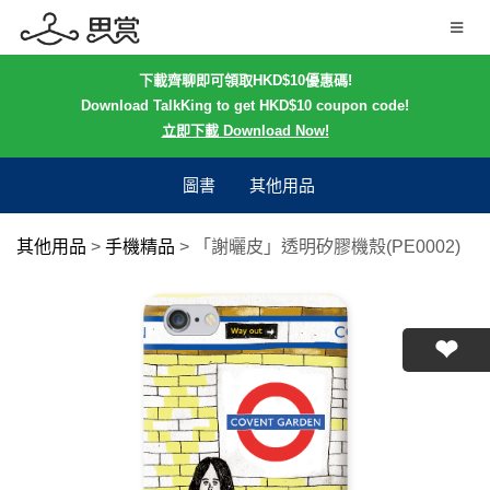
下載齊聊即可領取HKD$10優惠碼!
Download TalkKing to get HKD$10 coupon code!
立即下載 Download Now!
圖書
其他用品
其他用品
>
手機精品
>
「謝曬皮」透明矽膠機殼(PE0002)