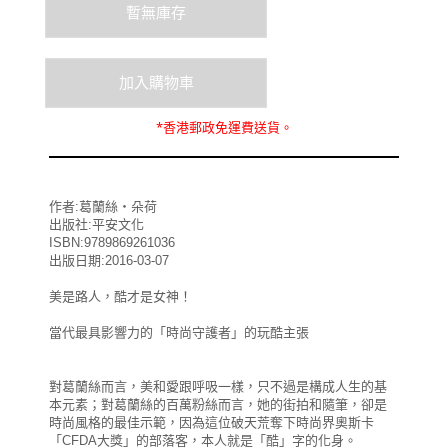
*
香港郵政
免運費
送貨。
作者:葛蘭絲‧朵荷
出版社:平安文化
ISBN:9789869261036
出版日期:2016-03-07
美是路人，酷才是女神！
當代最具影響力的「時尚守護者」的玩酷主張
對葛蘭絲而言，美和愛跟呼吸一樣，只不過是構成人生的基
本元素；對葛蘭絲的百萬粉絲而言，她的街拍和隨筆，卻是
時尚風格的最佳示範，因為這位破天荒奪下時尚界奧斯卡
「CFDA大獎」的部落客，本人就是「酷」字的化身。