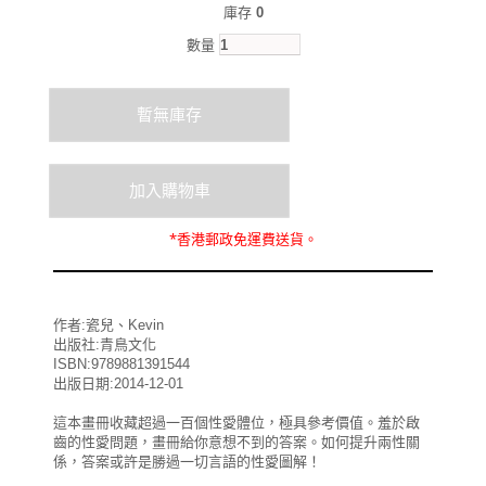
庫存
0
數量
*
香港郵政
免運費
送貨。
作者:瓷兒、Kevin
出版社:青鳥文化
ISBN:9789881391544
出版日期:2014-12-01
這本畫冊收藏超過一百個性愛體位，極具參考價值。羞於啟
齒的性愛問題，畫冊給你意想不到的答案。如何提升兩性關
係，答案或許是勝過一切言語的性愛圖解！