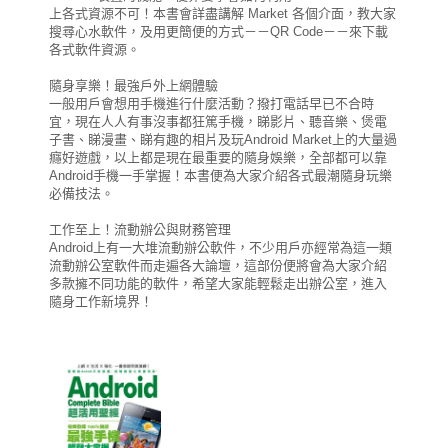
上各式資源不可！本書會詳盡講解 Market 各個介面，教大家
搜尋心水軟件，及用更簡便的方式－－QR Code－－來下載
各式軟件資源。
隨身享樂！最強戶外上網體驗
一般用戶會想用手機進行什麼活動？撥打電話早已不合時
宜，現在人人有事沒事都狂篤手機，睇影片、聽音樂、煲電
子書、睇漫畫、睇有趣的相片及玩Android Market上的大量過
癮好遊戲，以上都是現在最重要的隨身娛樂，全部都可以靠
Android手機一手掌握！本書便為大家介紹各式最潮隨身玩樂
必備技法。
工作至上！流動辦公與財務管理
Android上有一大堆流動辦公軟件，不少用戶亦經常為這一類
流動辦公室軟件而走遍各大論壇，這部份便將會為大家介紹
多款擁不同功能的軟件，希望大家能輕鬆走出辦公室，進入
隨身工作新境界！