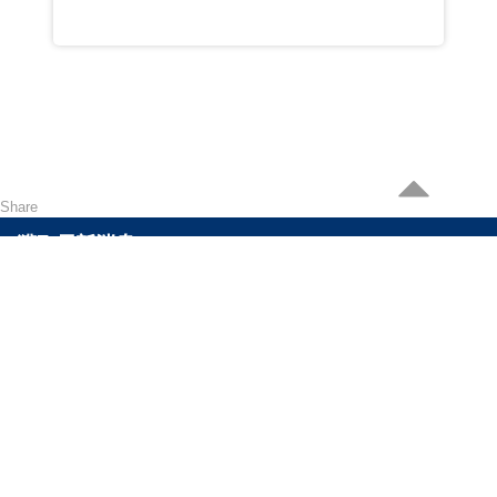
Share
獲取最新消息
可以通過訂閲最快得到關於最新產品以及最高折扣的消息。
聯絡我們
電郵 :
cs@reasonable.shop
聯絡電話 :
(852)3590-4869 (香港)