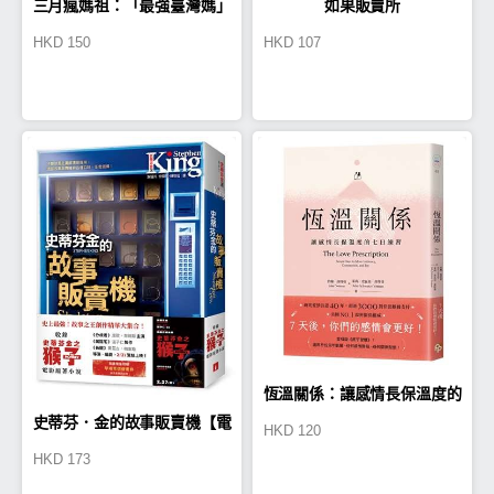
三月瘋媽祖：「最強臺灣媽」
如果販賣所
HKD
150
HKD
107
朝聖全攻略＆全紀錄
恆溫關係：讓感情長保溫度的
史蒂芬．金的故事販賣機【電
HKD
120
七日練習
HKD
173
影書腰版】