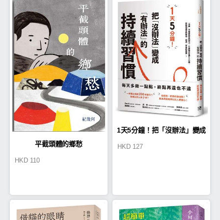
1天5分鐘！把「沒辦法」變成
平截頭體的鄉愁
HKD
127
「有辦法」的持續習慣
HKD
110