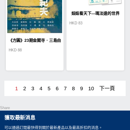
娃娃看天下—瑪法達的世界
HKD
83
（4）【瑪法達降落地球60週
《方圓》23期金閣寺．三島由
年紀念版】
HKD
88
紀夫
1
2
3
4
5
6
7
8
9
10
下一頁
Share
獲取最新消息
可以通過訂閲最快得到關於最新產品以及最高折扣的消息。