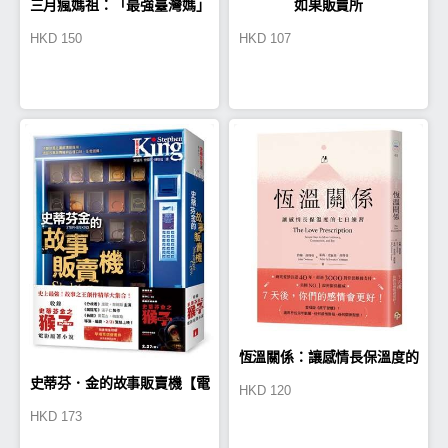
三月瘋媽祖：「最強臺灣媽」
如果販賣所
HKD
150
HKD
107
朝聖全攻略＆全紀錄
恆溫關係：讓感情長保溫度的
史蒂芬．金的故事販賣機【電
HKD
120
七日練習
HKD
173
影書腰版】