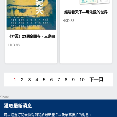
娃娃看天下—瑪法達的世界
HKD
83
（4）【瑪法達降落地球60週
《方圓》23期金閣寺．三島由
年紀念版】
HKD
88
紀夫
1
2
3
4
5
6
7
8
9
10
下一頁
Share
獲取最新消息
可以通過訂閲最快得到關於最新產品以及最高折扣的消息。