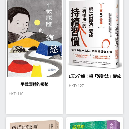
1天5分鐘！把「沒辦法」變成
平截頭體的鄉愁
HKD
127
「有辦法」的持續習慣
HKD
110