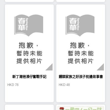
新丁潮爸湊仔奮戰手記
饅頭家族之好孩子枕邊故事書
HKD
78
HKD
48
（品德篇）