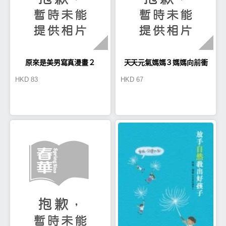
原來是美男寫真漫畫２
天天元氣媽媽３媽媽向前衝
HKD
83
HKD
67