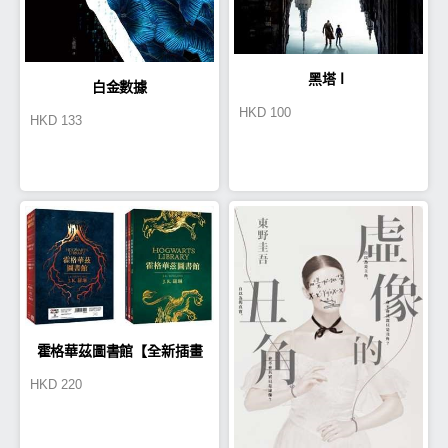
黑塔Ⅰ
白金數據
HKD
100
HKD
133
霍格華茲圖書館【全新插畫
HKD
220
版】