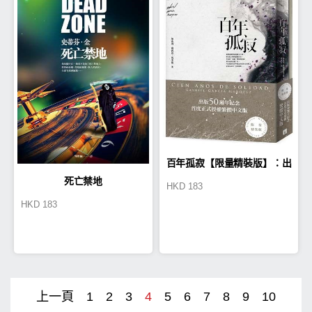
百年孤寂【限量精裝版】：出
死亡禁地
HKD
183
版50週年紀念，首度正式授
HKD
183
權！內含全新譯本精裝版和
《他們的百年孤寂》10位名家
上一頁
1
2
3
4
5
6
7
8
9
10
紀念特輯