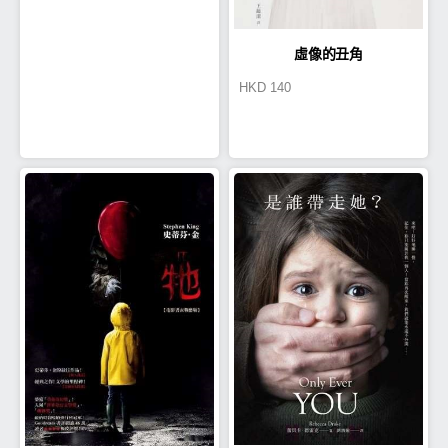
虛像的丑角
HKD
140