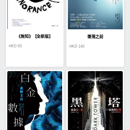
《無知》【全新版】
墜落之前
HKD
93
HKD
140