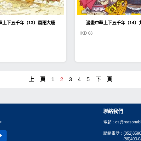
華上下五千年（13）風雨大唐
漫畫中華上下五千年（14）
HKD
68
上一頁
1
2
3
4
5
下一頁
聯絡我們
。
電郵 :
cs@reasonabl
聯絡電話 :
(852)359
(86)400-