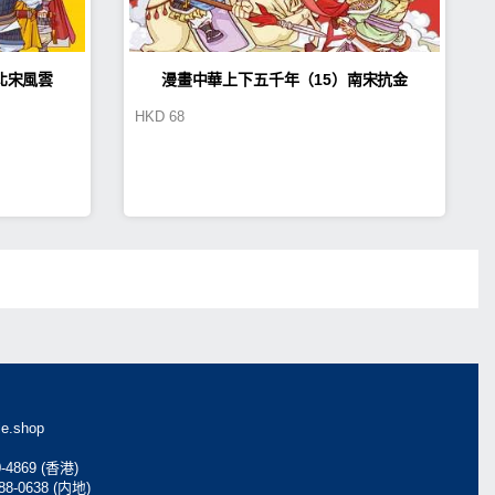
北宋風雲
漫畫中華上下五千年（15）南宋抗金
HKD
68
e.shop
0-4869 (香港)
088-0638 (内地)