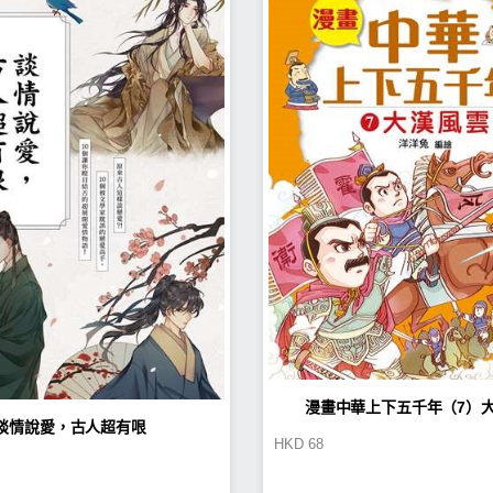
漫畫中華上下五千年（7）
談情說愛，古人超有哏
HKD
68