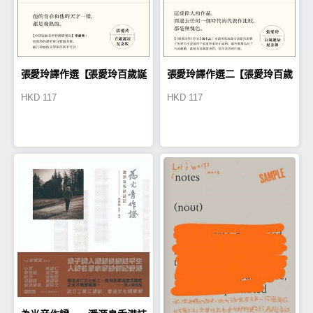
張愛玲譯作選【張愛玲百歲誕
張愛玲譯作選二【張愛玲百歲
HKD
117
HKD
117
辰紀念版】：無頭騎士．愛默
誕辰紀念版】：老人與海．鹿
森選集
苑長春