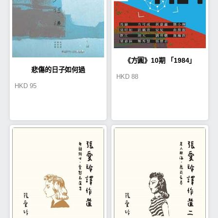
《方圓》10期 「1984」
悲傷的日子如何過
HKD
88
HKD
95