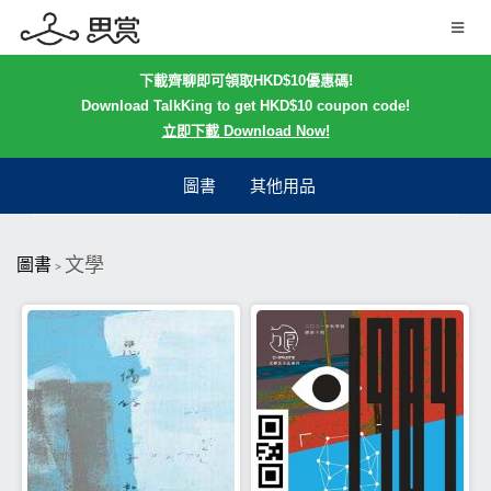
下載齊聊即可領取HKD$10優惠碼!
Download TalkKing to get HKD$10 coupon code!
立即下載 Download Now!
圖書
其他用品
文學
圖書
>