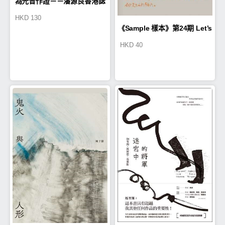
為光音作證－－潘源良香港誌
HKD
130
記
《Sample 樣本》第24期 Let’s
HKD
40
Write More Notes