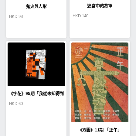
迷宮中的將軍
鬼火與人形
HKD
140
HKD
98
《字花》95期「我從未知得到
HKD
60
的啟示」
《方圓》11期 「正午」