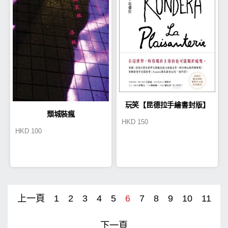
玩笑【昆德拉手繪書封版】
頹城裝瘋
HKD
150
HKD
100
上一頁
1
2
3
4
5
6
7
8
9
10
11
下一頁