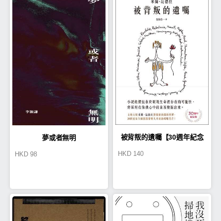
被背叛的遺囑【30週年紀念
夢或者無明
HKD
140
HKD
98
版】