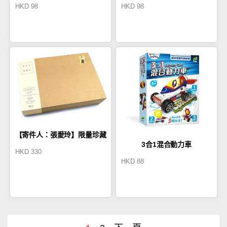
HKD
98
HKD
98
16GB(星星)(TA0001)
16GB(薯餅&牛奶妹)(TA0003)
【寄件人：張愛玲】限量珍藏
3合1混合動力車
HKD
330
版─內含2018「一生一世」桌
HKD
88
曆＋「最好的朋友」帆布書袋
＋「生存之道」紙膠帶＋「傳