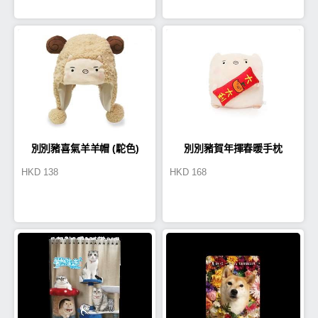
別別豬喜氣羊羊帽 (駝色)
別別豬賀年揮春暖手枕
HKD
138
HKD
168