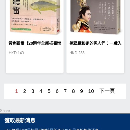
黃魚聽雷【20週年全新插畫增
孫翠鳳和她的男人們：一戲入
HKD
140
HKD
233
訂版】
魂，從無敵小生到無敵女人
【戲裡戲外典藏版】
1
2
3
4
5
6
7
8
9
10
下一頁
Share
獲取最新消息