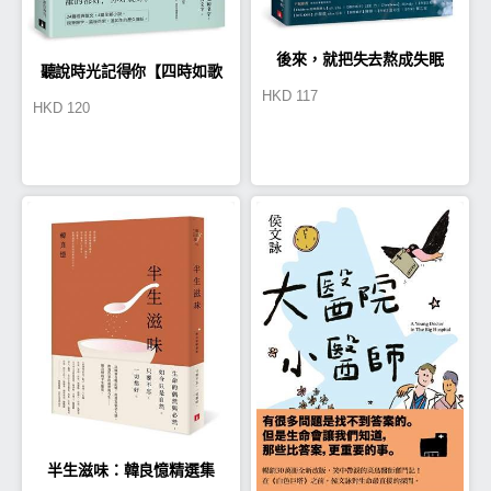
後來，就把失去熬成失眠
聽說時光記得你【四時如歌
HKD
117
HKD
120
版】
半生滋味：韓良憶精選集