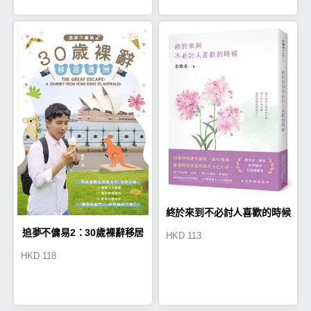
終於來到不必討人喜歡的時候
追夢不傭易2：30歲裸辭移居
HKD
113
【花開暢銷版】
HKD
118
澳洲