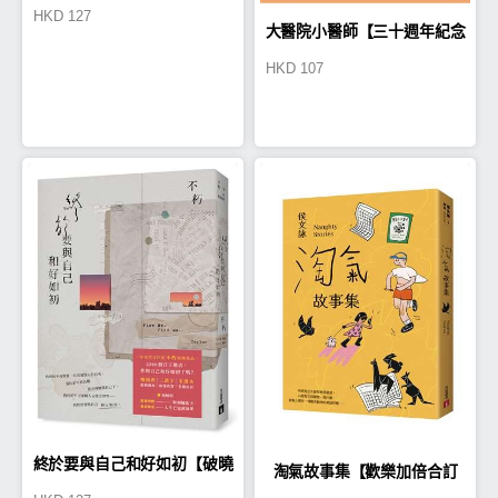
HKD
127
大醫院小醫師【三十週年紀念
HKD
107
版】
終於要與自己和好如初【破曉
淘氣故事集【歡樂加倍合訂