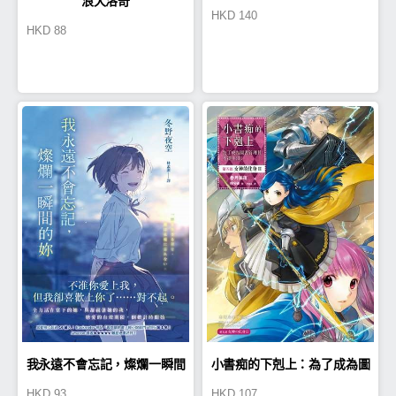
浪犬洛奇
HKD
140
HKD
88
我永遠不會忘記，燦爛一瞬間
小書痴的下剋上：為了成為圖
HKD
93
HKD
107