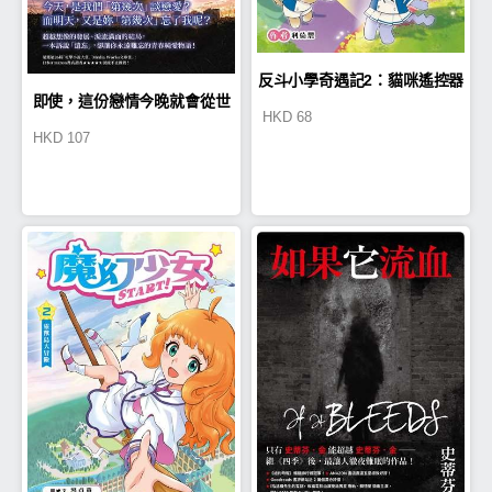
反斗小學奇遇記2：貓咪遙控器
即使，這份戀情今晚就會從世
HKD
68
HKD
107
界上消失