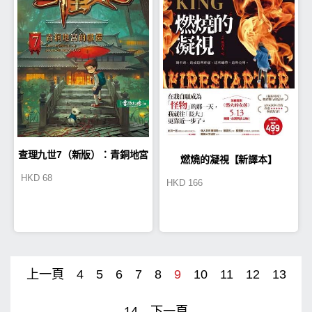
查理九世7（新版）：青銅地宮
燃燒的凝視【新譯本】
HKD
68
HKD
166
的獻禮
上一頁
4
5
6
7
8
9
10
11
12
13
14
下一頁