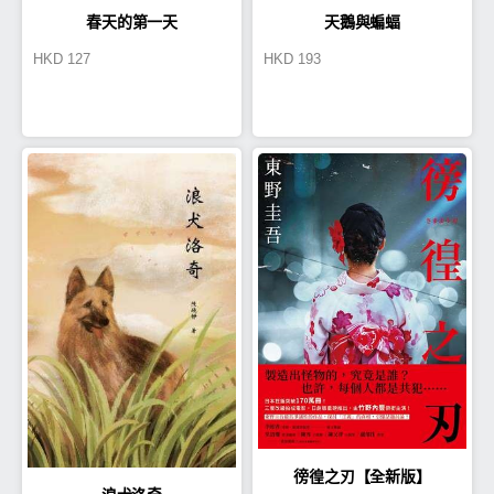
春天的第一天
天鵝與蝙蝠
HKD
127
HKD
193
徬徨之刃【全新版】