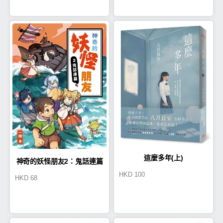
這麼多年(上)
神奇的妖怪朋友2：鬼話連篇
HKD
100
HKD
68