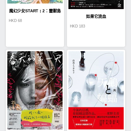
魔幻少女START﹗2：靈獸島
如果它流血
HKD
68
大冒險
HKD
183