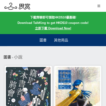
下載齊聊即可領取HKD$10優惠碼!
Download TalkKing to get HKD$10 coupon code!
立即下載 Download Now!
圖書
其他用品
小說
圖書
>