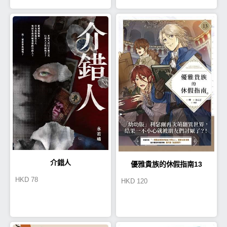
介錯人
優雅貴族的休假指南13
HKD
78
HKD
120