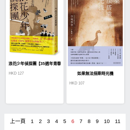
浪花少年偵探團【35週年青春
如果無法搭乘時光機
HKD
127
經典版】
HKD
107
上一頁
1
2
3
4
5
6
7
8
9
10
11