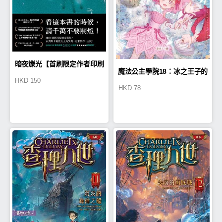
暗夜爍光【首刷限定作者印刷
魔法公主學院18：冰之王子的
HKD
150
HKD
78
簽名扉】
秘密