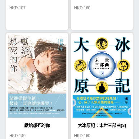
HKD
107
HKD
160
書管理員不擇手段！【第五
部】女神的化身（VI）
獻給想死的你
大冰原記：末世三部曲(3)
HKD
140
HKD
160