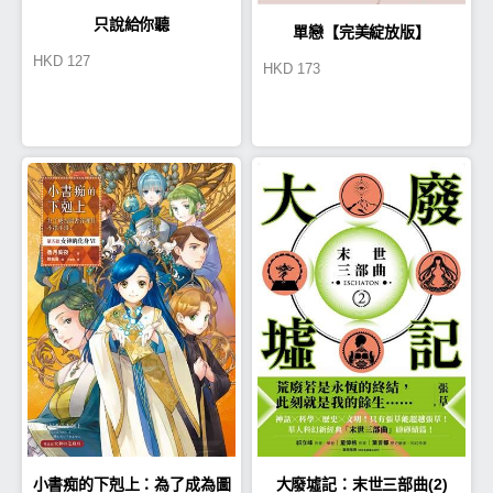
只說給你聽
單戀【完美綻放版】
HKD
127
HKD
173
小書痴的下剋上：為了成為圖
大廢墟記：末世三部曲(2)